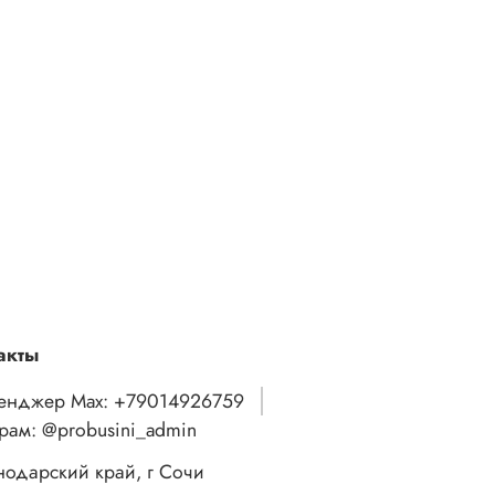
акты
енджер Max: +79014926759
грам: @probusini_admin
нодарский край, г Сочи