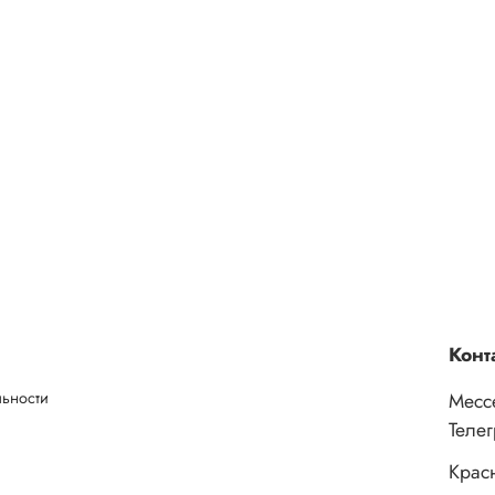
Конт
льности
Месс
Теле
Крас