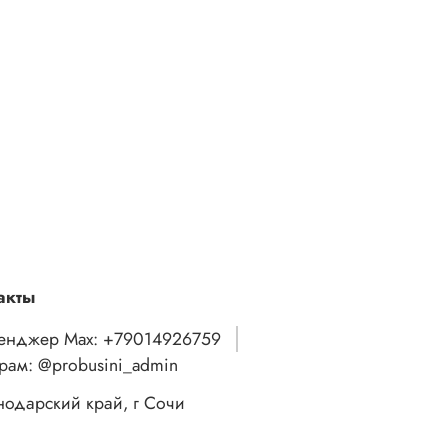
акты
енджер Max: +79014926759
грам: @probusini_admin
нодарский край, г Сочи