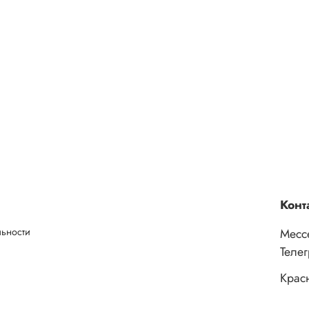
Конт
льности
Месс
Теле
Крас