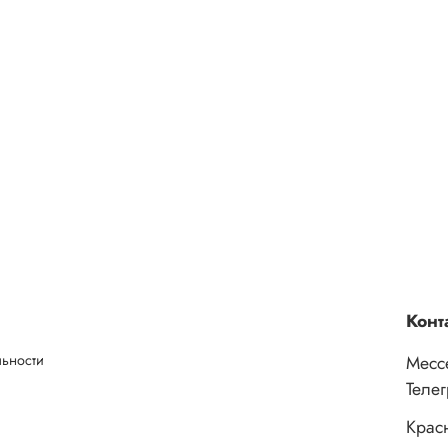
Конт
льности
Месс
Теле
Крас