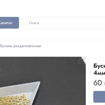
Каталог
Бусины разделительные
Бус
4мм
60