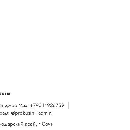
акты
енджер Max: +79014926759
грам: @probusini_admin
нодарский край, г Сочи