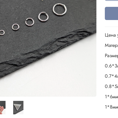
Цена 
Матер
Разме
0.6*3
0.7*4
0.8*5
1*6м
1*8м