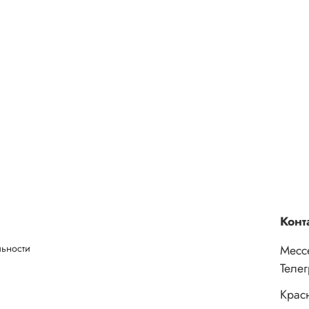
Конт
льности
Месс
Теле
Крас