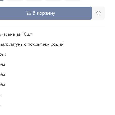
В корзину
указана за 10шт
иал: латунь с покрытием родий
ры:
мм
мм
мм
м
м