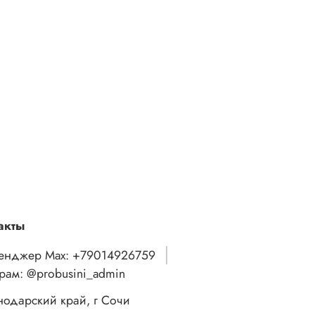
акты
енджер Max: +79014926759
грам: @probusini_admin
нодарский край, г Сочи