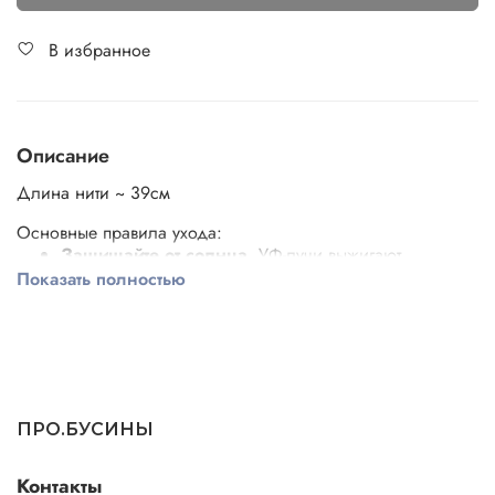
В избранное
Описание
Длина нити ~ 39см
Основные правила ухода:
Защищайте от солнца.
УФ-лучи выжигают
искусственный цвет.
Показать полностью
Исключите парфюм.
Наносите духи до надевания
украшения.
Избегайте химии.
Снимайте при мытье посуды и
душа.
Берегите от пота.
Снимайте перед спортзалом и
сном.
Не мочите долго.
От воды основа может
ПРО.БУСИНЫ
расслоиться.
Контакты