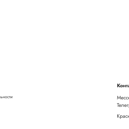
Конт
льности
Месс
Теле
Крас