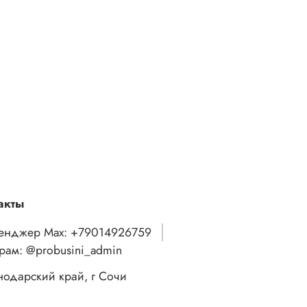
акты
енджер Max: +79014926759
грам: @probusini_admin
нодарский край, г Сочи