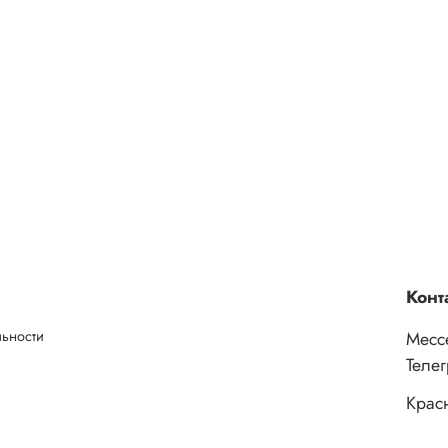
Конт
льности
Месс
Теле
Крас