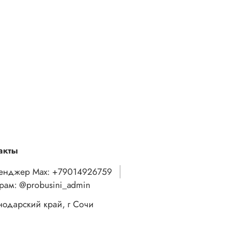
акты
енджер Max: +79014926759
грам: @probusini_admin
нодарский край, г Сочи