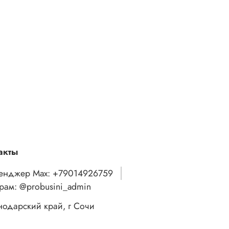
акты
енджер Max: +79014926759
грам: @probusini_admin
нодарский край, г Сочи