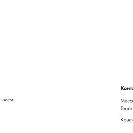
Конт
льности
Месс
Теле
Крас