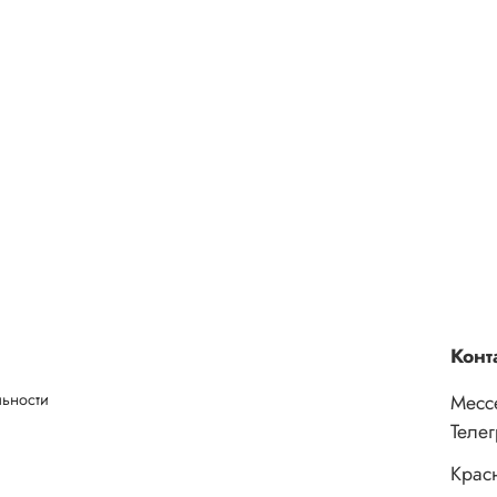
Конт
льности
Месс
Теле
Крас