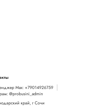
акты
енджер Max: +79014926759
грам: @probusini_admin
нодарский край, г Сочи